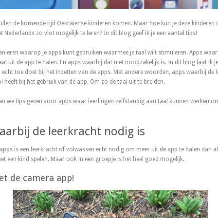
len de komende tijd Oekraïense kinderen komen. Maar hoe kun je deze kinderen d
Nederlands zo vlot mogelijk te leren? In dit blog geef ik je een aantal tips!
anieren waarop je apps kunt gebruiken waarmee je taal wilt stimuleren. Apps waarb
al uit de app te halen. En apps waarbij dat niet noodzakelijk is. In dit blog laat ik 
r echt toe doet bij het inzetten van de apps. Met andere woorden, apps waarbij de le
 heeft bij het gebruik van de app. Om zo de taal uit te breiden.
an we tips geven voor apps waar leerlingen zelfstandig aan taal kunnen werken 
arbij de leerkracht nodig is
pps is een leerkracht of volwassen echt nodig om meer uit de app te halen dan all
et een kind spelen. Maar ook in een groepje is het heel goed mogelijk.
et de camera app!