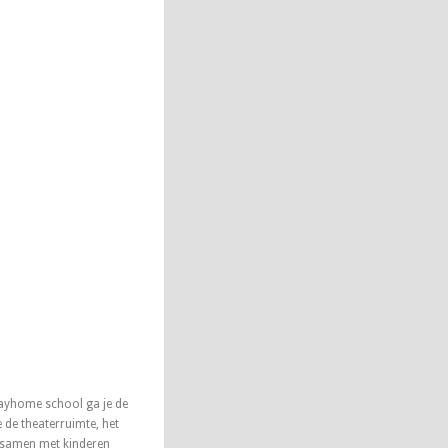
layhome school ga je de
e de theaterruimte, het
m samen met kinderen