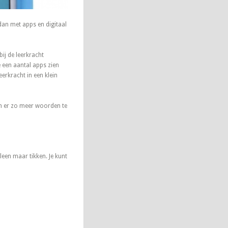
an met apps en digitaal
ij de leerkracht
je een aantal apps zien
erkracht in een klein
om er zo meer woorden te
een maar tikken. Je kunt