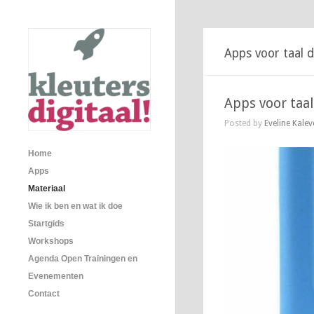
Apps voor taal d
Apps voor taal
Posted by
Eveline Kalev
Home
Apps
Materiaal
Wie ik ben en wat ik doe
Startgids
Workshops
Agenda Open Trainingen en
Evenementen
Contact