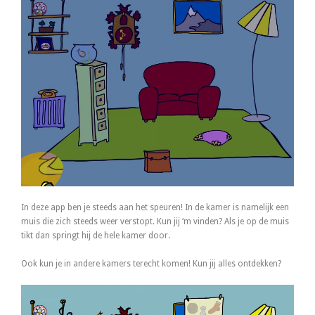
In deze app ben je steeds aan het speuren! In de kamer is namelijk een
muis die zich steeds weer verstopt. Kun jij ‘m vinden? Als je op de muis
tikt dan springt hij de hele kamer door.
Ook kun je in andere kamers terecht komen! Kun jij alles ontdekken?