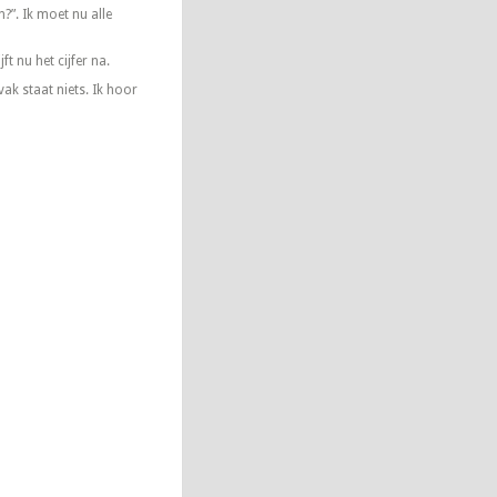
n?”. Ik moet nu alle
t nu het cijfer na.
vak staat niets. Ik hoor