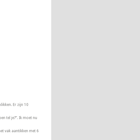
klikken. Er zijn 10
en tel je?”. Ik moet nu
 het vak aantikken met 6