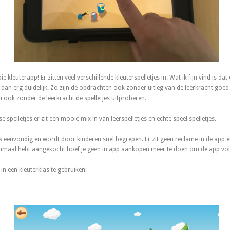
e kleuterapp! Er zitten veel verschillende kleuterspelletjes in. Wat ik fijn vind is dat
s dan erg duidelijk. Zo zijn de opdrachten ook zonder uitleg van de leerkracht goed
 ook zonder de leerkracht de spelletjes uitproberen.
se spelletjes er zit een mooie mix in van leerspelletjes en echte speel spelletjes.
is eenvoudig en wordt door kinderen snel begrepen. Er zit geen reclame in de app en
eenmaal hebt aangekocht hoef je geen in app aankopen meer te doen om de app voll
n een kleuterklas te gebruiken!