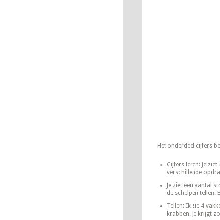
Het onderdeel cijfers bes
Cijfers leren: Je zie
verschillende opdra
Je ziet een aantal s
de schelpen tellen. 
Tellen: Ik zie 4 vak
krabben. Je krijgt 