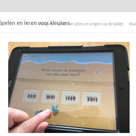
Spelen en leren voor kleuters
← 10 Vingers – Speel met cijfers en vingers op de tablet!
Maa