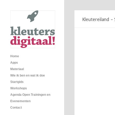
Kleutereiland – 
Home
Apps
Materiaal
Wie ik ben en wat ik doe
Startgids
Workshops
Agenda Open Trainingen en
Evenementen
Contact