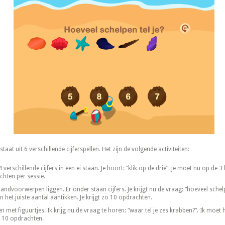
taat uit 6 verschillende cijferspellen. Het zijn de volgende activiteiten:
t 4 verschillende cijfers in een ei staan. Je hoort: “klik op de drie”. Je moet nu op de 3 
chten per sessie.
trandvoorwerpen liggen. Er onder staan cijfers. Je krijgt nu de vraag: “hoeveel schelp
En het juiste aantal aantikken. Je krijgt zo 10 opdrachten.
ken met figuurtjes. Ik krijg nu de vraag te horen: “waar tel je zes krabben?”. Ik moet
zo 10 opdrachten.