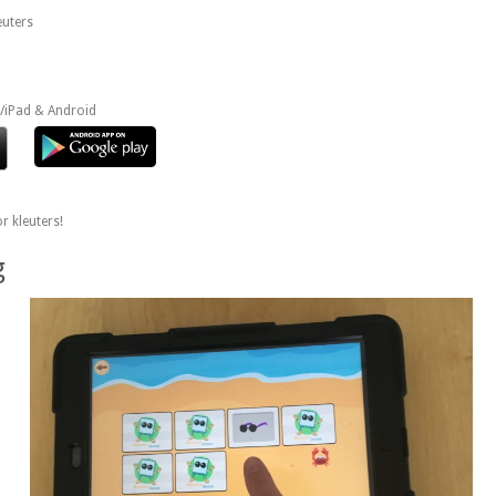
euters
/iPad & Android
r kleuters!
g