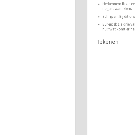
Herkennen: Ik zie ee
negens aantikken.
Schrijven: Bij dit o
Buren: Ik zie drie v
nu: “wat komt er na 
Tekenen