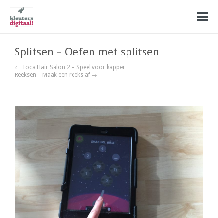
Splitsen – Oefen met splitsen
← Toca Hair Salon 2 – Speel voor kapper
Reeksen – Maak een reeks af →