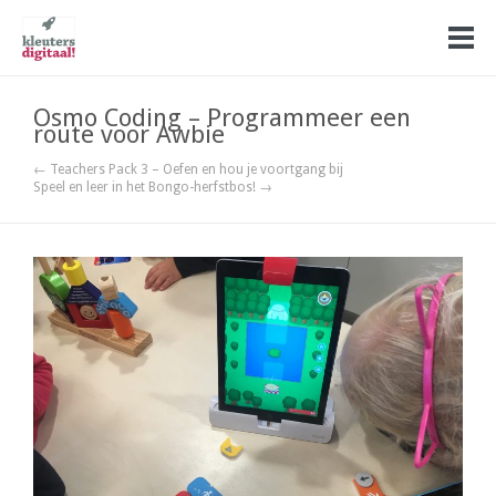
Osmo Coding – Programmeer een
route voor Awbie
← Teachers Pack 3 – Oefen en hou je voortgang bij
Speel en leer in het Bongo-herfstbos! →