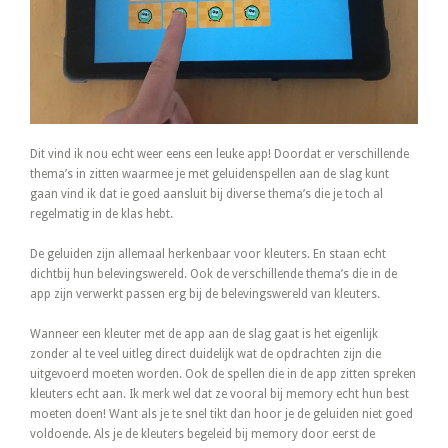
Dit vind ik nou echt weer eens een leuke app! Doordat er verschillende
thema’s in zitten waarmee je met geluidenspellen aan de slag kunt
gaan vind ik dat ie goed aansluit bij diverse thema’s die je toch al
regelmatig in de klas hebt.
De geluiden zijn allemaal herkenbaar voor kleuters. En staan echt
dichtbij hun belevingswereld. Ook de verschillende thema’s die in de
app zijn verwerkt passen erg bij de belevingswereld van kleuters.
Wanneer een kleuter met de app aan de slag gaat is het eigenlijk
zonder al te veel uitleg direct duidelijk wat de opdrachten zijn die
uitgevoerd moeten worden. Ook de spellen die in de app zitten spreken
kleuters echt aan. Ik merk wel dat ze vooral bij memory echt hun best
moeten doen! Want als je te snel tikt dan hoor je de geluiden niet goed
voldoende. Als je de kleuters begeleid bij memory door eerst de