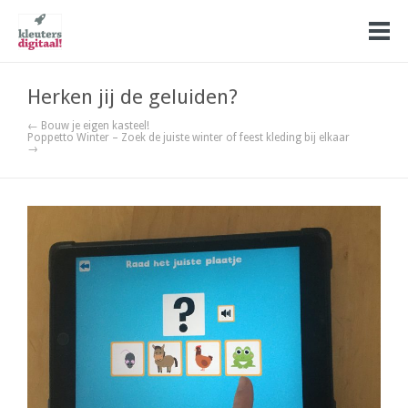
Herken jij de geluiden?
← Bouw je eigen kasteel!
Poppetto Winter – Zoek de juiste winter of feest kleding bij elkaar
→