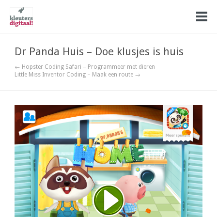
Dr Panda Huis – Doe klusjes is huis
← Hopster Coding Safari – Programmeer met dieren
Little Miss Inventor Coding – Maak een route →