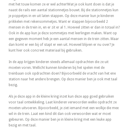
met het touw komen ze er wel achter!Wat je ook kunt doen is dat je
naast de rails een aantal stationnetjes bouwt. Bij die stationnetjes kun
je poppetjes in en uit laten stappen. Op deze manier kun je kinderen
prikkelen met rekensommetjes. Want er stappen bijvoorbeeld 2
mensen in de trein in, en er zit er al 1. Hoeveel zitten er dan in totaal in?
Ook in de app kun je deze sommetjes met leerlingen maken. Want op
een gegeven moment heb je een aantal mensen in de trein zitten. Maar
dan komt er een bij of stapt er een uit. Hoeveel blijven er nu over? Je
kunt hier ook concreet materiaal bij gebruiken.
In de app krijgen kinderen steeds allemaal opdrachten die ze uit
moeten voren. Wellicht kunnen kinderen bij het spelen met de
treinbaan ook opdrachten doen? Bijvoorbeeld de vracht van het ene
station naar het andere brengen. Op deze manier ben je ook met taal
bezig.
Als je deze app in de kleine kring inzet kun deze app goed gebruiken
voor taal ontwikkeling. Laat kinderen verwoorden welke opdracht ze
moeten uitvoeren. Bijvoorbeeld, je ziet iemand met een wolkje die mee
wil in de trein. Laat een kind dit dan ook verwoorden wat er moet
gebeuren. Op deze manier ben je in kleine kring met een leuke app
bezig en met taal.