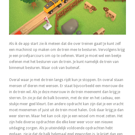
Als ik de app start zie ik meteen dat die over treinen gaat! Je kunt zelf
een machinist op maken om de trein mee te besturen. Vervolgens krijg
je een proefparcours om op te oefenen. Want je moet wel een beetje
oefenen met het besturen van de trein. Je kunt namelijk de trein van
binnenuit besturen. Maar ook van buitenaf.
Overal waar je met de trein langs rijdt kun je stoppen. En overal staan
mensen of dieren met wensen. Er staat bijvoorbeeld een mevrouw die
in de trein wil. Als je deze mevrouw in de trein meeneemt dan krijg je
sterren. En zie je dat de balk bovenin, met de ster en het cadeau, een
stukje meer geel kleurt. Een andere opdracht kan zijn dat je een vracht
moet meenemen of juist uit de trein moet halen. Ook daar krijg je dan
weer sterren. Maar het kan ook zijn je een wissel om moet zetten. Het
zijn hele diverse opdrachten die elke keer weer voor een nieuwe
uitdaging zorgen. Als je uiteindelijk voldoende opdrachten hebt
gedaan, zie je dat de balk helemaal geel geworden is. Je krijgt dan een