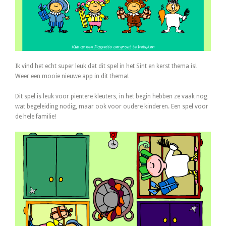
Ik vind het echt super leuk dat dit spel in het Sint en kerst thema is!
Weer een mooie nieuwe app in dit thema!
Dit spel is leuk voor pientere kleuters, in het begin hebben ze vaak nog
wat begeleiding nodig, maar ook voor oudere kinderen. Een spel voor
de hele familie!