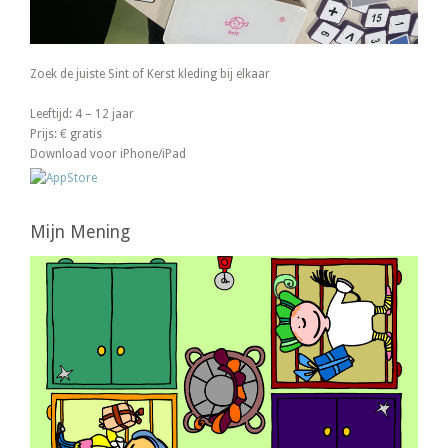
Zoek de juiste Sint of Kerst kleding bij elkaar
Leeftijd: 4 – 12 jaar
Prijs: € gratis
Download voor iPhone/iPad
Mijn Mening