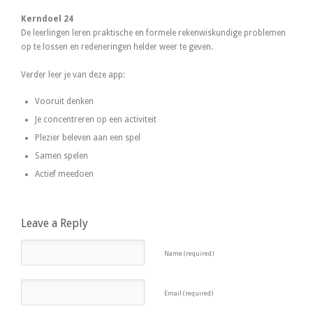
Kerndoel 24
De leerlingen leren praktische en formele rekenwiskundige problemen
op te lossen en redeneringen helder weer te geven.
Verder leer je van deze app:
Vooruit denken
Je concentreren op een activiteit
Plezier beleven aan een spel
Samen spelen
Actief meedoen
Leave a Reply
Name (required)
Email (required)