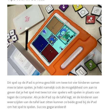
Dit spel op de iPad is prima geschikt om twee tot vier kinderen samen
mee te laten spelen. Je hebt namelijk ook de mogelijkheid om aan te
geven dat je het spel met twee tot vier spelers wilt spelen in plaats van
tegen de computer. Als je de iPad op de tafel legt, en de kinderen aan
weerszijden van de tafel laat zitten kunnen ze beide goed bij de iPad
om het spel te spelen. Succes gegarandeerd!