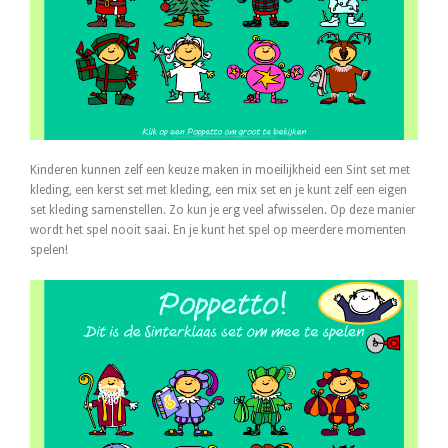
Kinderen kunnen zelf een keuze maken in moeilijkheid een Sint set met
kleding, een kerst set met kleding, een mix set en je kunt zelf een eigen
set kleding samenstellen. Zo kun je erg veel afwisselen. Op deze manier
wordt het spel nooit saai. En je kunt het spel op meerdere momenten
spelen!