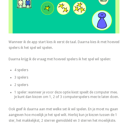
Wanneer ik de app start kies ik eerst de taal. Daarna kies ik met hoeveel
spelers ik het spel wil spelen.
Daarna krijg ik de vraag met hoeveel spelers ik het spel wil spelen:
4 spelers
3 spelers
2 spelers
1 speler: wanneer je voor deze optie kiest speelt de computer mee.
Je kunt dan kiezen om 1, 2 of 3 computerspelers mee te laten doen.
Ook geef ik daarna aan met welke set ik wil spelen. En je moet nu gaan
aangeven hoe moeilijk je het spel wilt. Hierbij kun je kiezen tussen de 1
ster, het makkelijkst, 2 sterren gemiddeld en 3 sterren het moeilijkste.