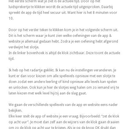
Het eerste scherm wat je ziet is de actuele tijd. Door op het
luidsprekertje te klikken wordt de actuele tijd uitgesproken. Daarbij
spreekt de app de tijd heel secuur uit. Want hier is het 8 minuten voor
10.
Door op het verder teken te klikken kom je in het volgende scherm uit.
Dit is het scherm waar je kunt zien welke oefeningen van de app &
website je allemaal gedaan hebt. Zodra je een oefening hebt afgerond
verdwijnt het slotje.
In de linker bovenhoek is altijd de klok zichtbaar. Deze toont de actuele
tijd.
Ik heb op het radartje geklikt. Ik kan nu de instellingen veranderen. Je
kunt er dan voor kiezen om alle spellevels opnieuw met een slotje te
doen zodat een andere leerling of kind opnieuw alle levels kan spelen
en unlocken. Ook kun je hier de slotjes weg halen om zo iemand vrij te
laten kiezen met welk level hij/zij aan de slag gaat.
We gaan de verschillende spellevels van de app en website eens nader
bekijken.
Elke keer stelt de app of website je een vraag. Bijvoorbeeld: “zet de klok
op acht uur”. Je moet dan zelf aan de wijzers van de klok gaan draaien
om zo de klok op acht uur te krijgen. Als je op de knop OK drukt dan