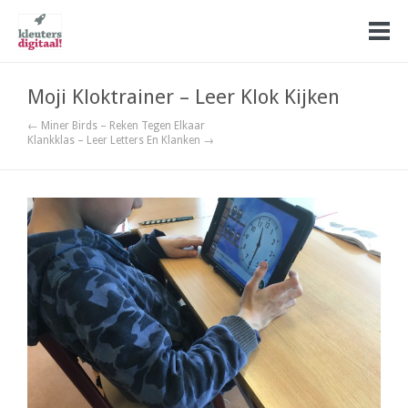
Moji Kloktrainer – Leer Klok Kijken
← Miner Birds – Reken Tegen Elkaar
Klankklas – Leer Letters En Klanken →